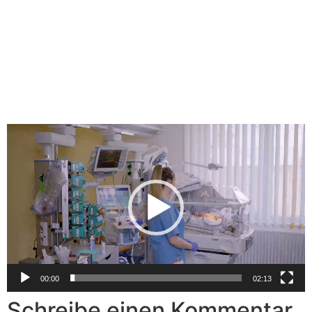
03_Pa
Video-
Player
00:00
02:13
Schreibe einen Kommentar